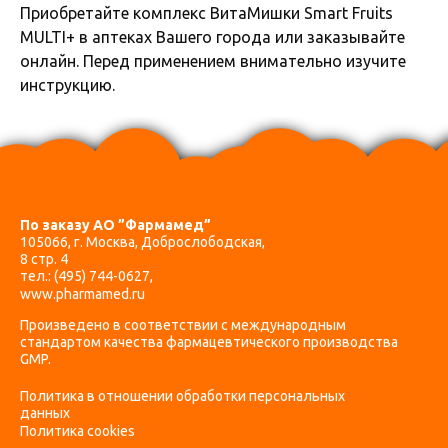
Приобретайте комплекс ВитаМишки Smart Fruits
MULTI+ в аптеках Вашего города или заказывайте
онлайн. Перед применением внимательно изучите
инструкцию.
По заказу АО ”Фармамед”
105066, г. Москва, Доброслободская,
8 стр. 4
тел.:
(495) 744-0627
,
www.pharmamed.ru
Произведено в соответствии с международным
стандартом качества фармацевтического производства
GMP.
Политика в отношении обработки персональных
данных
Политика cookies