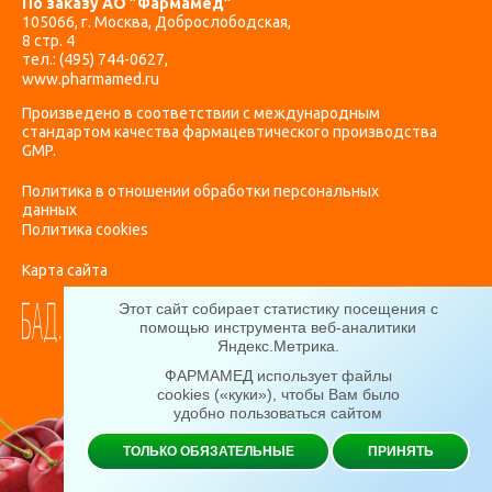
По заказу АО ”Фармамед”
105066, г. Москва, Доброслободская,
8 стр. 4
тел.:
(495) 744-0627
,
www.pharmamed.ru
Произведено в соответствии с международным
стандартом качества фармацевтического производства
GMP.
Политика в отношении обработки персональных
данных
Политика cookies
Карта сайта
Этот сайт собирает статистику посещения с
помощью инструмента веб-аналитики
Яндекс.Метрика
.
ФАРМАМЕД использует файлы
cookies («куки»), чтобы Вам было
удобно пользоваться сайтом
ТОЛЬКО ОБЯЗАТЕЛЬНЫЕ
ПРИНЯТЬ