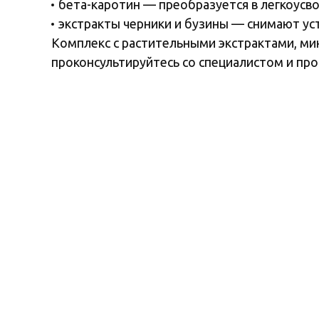
бета-каротин — преобразуется в легкоусв
экстракты черники и бузины — снимают ус
Комплекс с растительными экстрактами, ми
проконсультируйтесь со специалистом и пр
Произведено в соответствии с международным станда