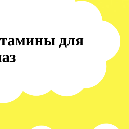
итамины для
лаз