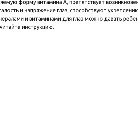
ояемую форму витамина А, препятствует возникнове
талость и напряжение глаз, способствуют укреплени
нералами и витаминами для глаз можно давать ребен
очитайте инструкцию.
ртом качества фармацевтического производства GMP.