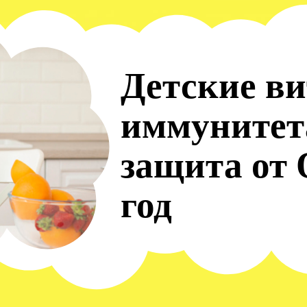
Детские в
иммунитета
защита от
год