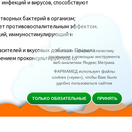
 инфекций и вирусов, способствуют
творных бактерий в организм;
ает противовоспалительным эффектом.
щий, иммуностимулирующий и
асителей и вкусовых добавок. Правила
Этот сайт собирает статистику
посещения с помощью инструмента
нением проконсультируйтесь со
веб-аналитики Яндекс.Метрика
.
ФАРМАМЕД использует файлы
cookies («куки»), чтобы Вам было
удобно пользоваться сайтом
ТОЛЬКО ОБЯЗАТЕЛЬНЫЕ
ПРИНЯТЬ