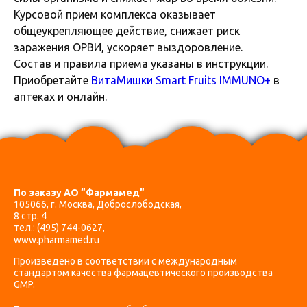
Курсовой прием комплекса оказывает
общеукрепляющее действие, снижает риск
заражения ОРВИ, ускоряет выздоровление.
Состав и правила приема указаны в инструкции.
Приобретайте
ВитаМишки Smart Fruits IMMUNO+
в
аптеках и онлайн.
По заказу АО ”Фармамед”
105066, г. Москва, Доброслободская,
8 стр. 4
тел.:
(495) 744-0627
,
www.pharmamed.ru
Произведено в соответствии с международным
стандартом качества фармацевтического производства
GMP.