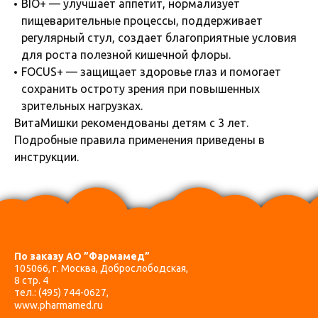
BIO+ — улучшает аппетит, нормализует
пищеварительные процессы, поддерживает
регулярный стул, создает благоприятные условия
для роста полезной кишечной флоры.
FOCUS+ — защищает здоровье глаз и помогает
сохранить остроту зрения при повышенных
зрительных нагрузках.
ВитаМишки рекомендованы детям с 3 лет.
Подробные правила применения приведены в
инструкции.
По заказу АО ”Фармамед”
105066, г. Москва, Доброслободская,
8 стр. 4
тел.:
(495) 744-0627
,
www.pharmamed.ru